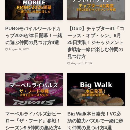
PUBGモバイルワールドカ
【DbD】チャプター41「コ
ップ2026が本日開幕！一緒
ーラス・オブ・シン」8月
に遊ぶ仲間の見つけ方4選
25日実装！ジャッジメント
参戦を一緒に楽しむ仲間の
August 6, 2026
見つけ方
August 5, 2026
マーベルライバルズ新ヒー
Big Walk本日発売！VC必
ロー『ザ・フード』参戦！
須の協力パズルで一緒に歩
シーズン9.5仲間の集め方4
く仲間の見つけ方4選