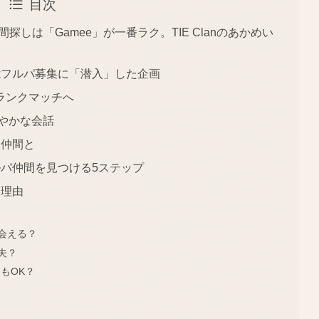
目次
探しは「Gamee」が一番ラク。TIE Clanのあかめい
exフルパ募集に「潜入」した企画
ランクマッチへ
やかな会話
い仲間と
フルパ仲間を見つける5ステップ
き理由
会える？
夫？
もOK？