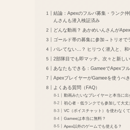
結論：Apexのフルパ募集・ランク仲間
んさんも潜入検証済み
どんな動画？ あかめいんさんがAp
ゴールド帯の募集に参加→トリオで
バレてない…？ ヒリつく潜入と、和
2部隊目でも即マッチ。次々と新し
あなたもできる：GameeでApex
ApexプレイヤーがGameeを使うべ
よくある質問（FAQ）
動画みたいなプレイヤーと本当に出
初心者・低ランクでも参加して大丈
VC（ボイスチャット）を使わなくて
Gameeは本当に無料？
Apex以外のゲームでも使える？