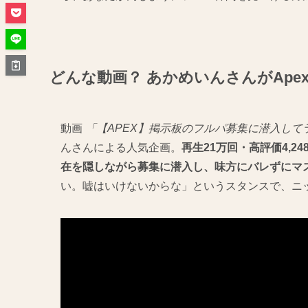
どんな動画？ あかめいんさんがAp
動画
「【APEX】掲示板のフルパ募集に潜入して
んさんによる人気企画。
再生21万回・高評価4,24
在を隠しながら募集に潜入し、味方にバレずにマ
い。嘘はいけないからな」というスタンスで、ニ