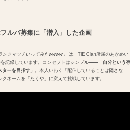
exフルパ募集に「潜入」した企画
ランクマッチいってみたwwww」
は、TIE Clan所属のあかめい
8
を記録しています。コンセプトはシンプル——
「自分という
スターを目指す」
。本人いわく「配信していることは隠さな
ックネームを「たくや」に変えて挑戦しています。