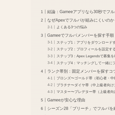
結論：Gameeアプリなら30秒でフ
なぜApexでフルパが組みにくいのか
よくある3つの悩み
Gameeでフルパメンバーを探す手順
ステップ1：アプリをダウンロード
ステップ2：プロフィールを設定す
ステップ3：Apex Legendsで募集
ステップ4：マッチングして一緒に
ランク帯別：固定メンバーを探すコ
ブロンズ〜ゴールド帯（初心者・中
プラチナ〜ダイヤ帯（中上級者向け
マスター〜プレデター帯（上級者向
Gameeが安心な理由
シーズン28「ブリーチ」でフルパを