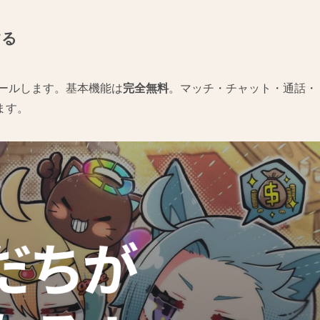
する
トールします。基本機能は
完全無料
。マッチ・チャット・通話・
ます。