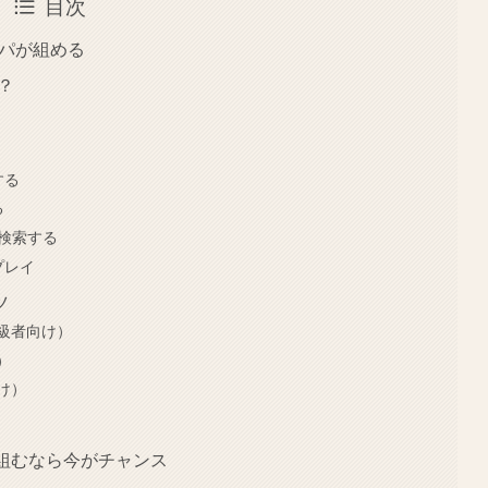
目次
ルパが組める
？
する
る
を検索する
プレイ
ツ
級者向け）
）
け）
組むなら今がチャンス