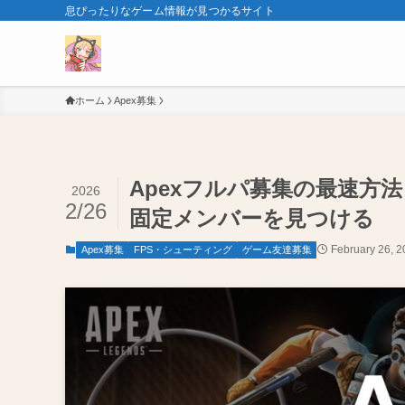
息ぴったりなゲーム情報が見つかるサイト
ホーム
Apex募集
Apexフルパ募集の最速方法【
2026
2/26
固定メンバーを見つける
February 26, 
Apex募集
FPS・シューティング
ゲーム友達募集