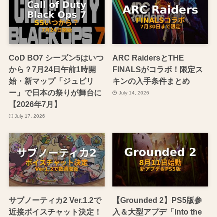
CoD BO7 シーズン5はいつ
ARC RaidersとTHE
から？7月24日午前1時開
FINALSがコラボ！限定ス
始・新マップ「ジュビリ
キンの入手条件まとめ
ー」で日本の祭りが舞台に
July 14, 2026
【2026年7月】
July 17, 2026
サブノーティカ2 Ver.1.2で
【Grounded 2】PS5版参
近接ボイスチャット決定！
入＆大型アプデ「Into the