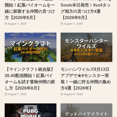
開始！紅葉バイオームを一
Souls本日発売！4vs4タッ
緒に探索する仲間の見つけ
グ相方の見つけ方4選
方【2026年8月】
【2026年8月】
August 7, 2026
August 7, 2026
【マインクラフト統合版】
モンハンワイルズ8月13日
26.40配信開始！紅葉バイ
アプデで★9モンスター実
オームを試す冒険仲間の探
装！一緒に狩る仲間の集め
し方【2026年8月】
方4選【2026年】
August 7, 2026
August 6, 2026