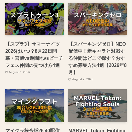
【スプラ3】サマーナイツ
【スパーキングゼロ】NEO
2026はいつ？8月22日開
配信中！新キャラと対戦す
幕・宮殿vs遊園地vsビーチ
る仲間はどこで探す？おす
フェス仲間の見つけ方4選
すめ募集方法4選【2026年8
月】
August 7, 2026
August 7, 2026
マイクラ統合版26.40配信
MARVEL Tōkon: Fighting