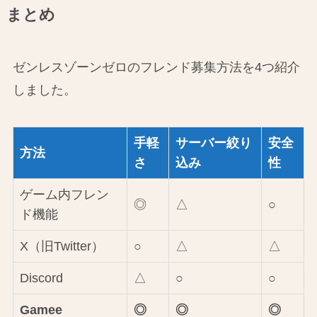
まとめ
ゼンレスゾーンゼロのフレンド募集方法を4つ紹介
しました。
手軽
サーバー絞り
安全
方法
さ
込み
性
ゲーム内フレン
◎
△
○
ド機能
X（旧Twitter）
○
△
△
Discord
△
○
○
Gamee
◎
◎
◎