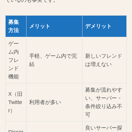
ているのも事実です。
募集
メリット
デメリット
方法
ゲー
ム内
手軽、ゲーム内で完
新しいフレンド
フレ
結
は増えない
ンド
機能
募集が流れやす
X（旧
い、サーバー・
Twitte
利用者が多い
条件絞り込み不
r）
可
良いサーバー探