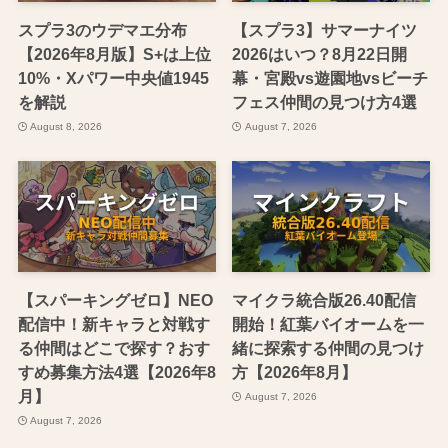
スプラ3のウデマエ分布
【スプラ3】サマーナイツ
【2026年8月版】S+は上位
2026はいつ？8月22日開
10%・Xパワー中央値1945
幕・宮殿vs遊園地vsビーチ
を解説
フェス仲間の見つけ方4選
August 8, 2026
August 7, 2026
【スパーキングゼロ】NEO
マイクラ統合版26.40配信
配信中！新キャラと対戦す
開始！紅葉バイオームを一
る仲間はどこで探す？おす
緒に探索する仲間の見つけ
すめ募集方法4選【2026年8
方【2026年8月】
月】
August 7, 2026
August 7, 2026