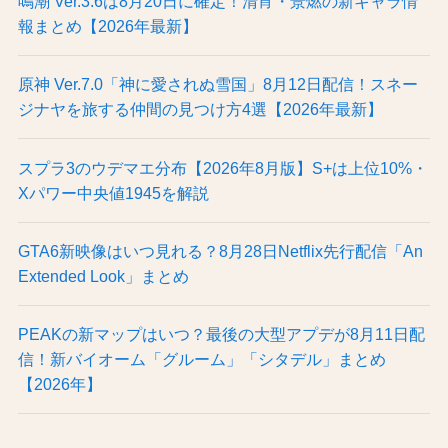
鳴潮 Ver.3.6は8月20日に確定！清宵・景燃の新キャラ情
報まとめ【2026年最新】
原神 Ver.7.0「神に愛されぬ雪国」8月12日配信！スネー
ジナヤを旅する仲間の見つけ方4選【2026年最新】
スプラ3のウデマエ分布【2026年8月版】S+は上位10%・
Xパワー中央値1945を解説
GTA6新映像はいつ見れる？8月28日Netflix先行配信「An
Extended Look」まとめ
PEAKの新マップはいつ？最後の大型アプデが8月11日配
信！新バイオーム「グルーム」「シタデル」まとめ
【2026年】