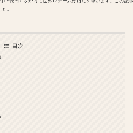
（約1.5億円）をかけて世界12チームが頂点を争います。この記
した。
目次
報
）