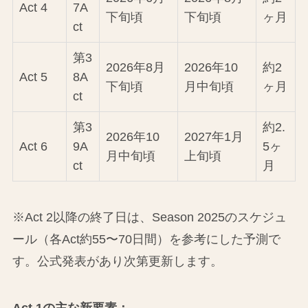
Act 4
7A
下旬頃
下旬頃
ヶ月
ct
第3
2026年8月
2026年10
約2
Act 5
8A
下旬頃
月中旬頃
ヶ月
ct
第3
約2.
2026年10
2027年1月
Act 6
9A
5ヶ
月中旬頃
上旬頃
ct
月
※Act 2以降の終了日は、Season 2025のスケジュ
ール（各Act約55〜70日間）を参考にした予測で
す。公式発表があり次第更新します。
Act 1の主な新要素：