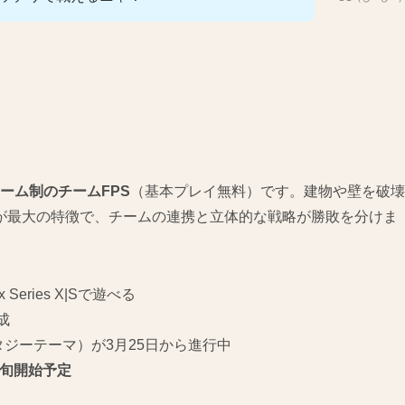
チーム制のチームFPS
（基本プレイ無料）です。建物や壁を破壊
が最大の特徴で、チームの連携と立体的な戦略が勝敗を分けま
ox Series X|Sで遊べる
構成
ァンタジーテーマ）が3月25日から進行中
上旬開始予定