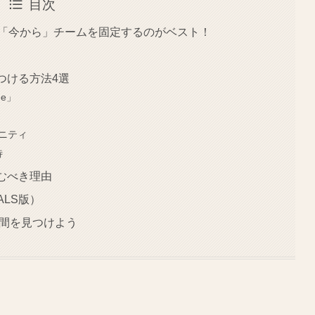
目次
11は「今から」チームを固定するのがベスト！
つける方法4選
e」
ミュニティ
待
むべき理由
ALS版）
仲間を見つけよう