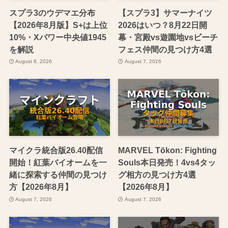
スプラ3のウデマエ分布
【スプラ3】サマーナイツ
【2026年8月版】S+は上位
2026はいつ？8月22日開
10%・Xパワー中央値1945
幕・宮殿vs遊園地vsビーチ
を解説
フェス仲間の見つけ方4選
August 8, 2026
August 7, 2026
マイクラ統合版26.40配信
MARVEL Tōkon: Fighting
開始！紅葉バイオームを一
Souls本日発売！4vs4タッ
緒に探索する仲間の見つけ
グ相方の見つけ方4選
方【2026年8月】
【2026年8月】
August 7, 2026
August 7, 2026