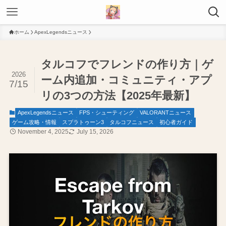
ホーム
ApexLegendsニュース
タルコフでフレンドの作り方｜ゲ
2026
ーム内追加・コミュニティ・アプ
7/15
リの3つの方法【2025年最新】
ApexLegendsニュース
FPS・シューティング
VALORANTニュース
ゲーム攻略・情報
スプラトゥーン3
タルコフニュース
初心者ガイド
November 4, 2025
July 15, 2026