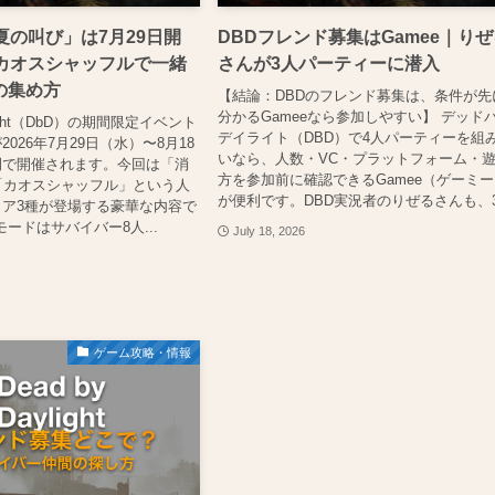
夏の叫び」は7月29日開
DBDフレンド募集はGamee｜り
・カオスシャッフルで一緒
さんが3人パーティーに潜入
の集め方
【結論：DBDのフレンド募集は、条件が先
分かるGameeなら参加しやすい】 デッド
ylight（DbD）の期間限定イベント
デイライト（DBD）で4人パーティーを組
026年7月29日（水）〜8月18
いなら、人数・VC・プラットフォーム・
間で開催されます。今回は「消
方を参加前に確認できるGamee（ゲーミ
「カオスシャッフル」という人
が便利です。DBD実況者のりぜるさんも、3.
ア3種が登場する豪華な内容で
モードはサバイバー8人...
July 18, 2026
ゲーム攻略・情報