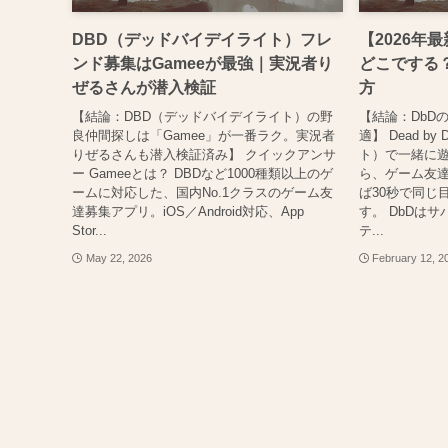
DBD（デッドバイデイライト）フレ
【2026年
ンド募集はGameeが最強｜実況者り
どこでする
ぜるさんが潜入検証
方
【結論：DBD（デッドバイデイライト）の野
【結論：DbD
良仲間探しは「Gamee」が一番ラク。実況者
適】 Dead by
りぜるさんも潜入検証済み】 クイックアンサ
ト）で一緒に
ー Gameeとは？ DBDなど1000種類以上のゲ
ら、ゲーム友達
ームに対応した、国内No.1クラスのゲーム友
ば30秒で同じ
達募集アプリ。iOS／Android対応、App
す。 DbDは
Stor...
テ...
May 22, 2026
February 12, 2