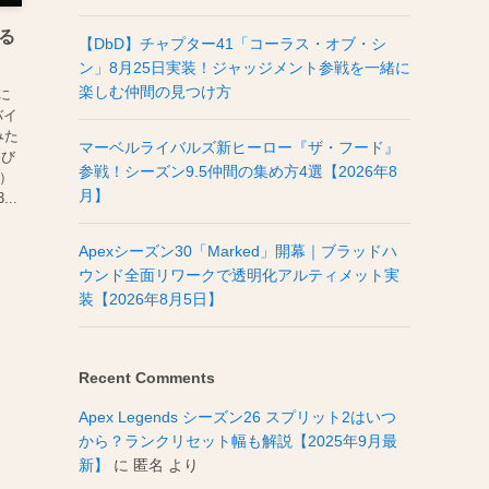
ぜる
【DbD】チャプター41「コーラス・オブ・シ
ン」8月25日実装！ジャッジメント参戦を一緒に
楽しむ仲間の見つけ方
に
バイ
みた
マーベルライバルズ新ヒーロー『ザ・フード』
遊び
参戦！シーズン9.5仲間の集め方4選【2026年8
ー）
月】
..
Apexシーズン30「Marked」開幕｜ブラッドハ
ウンド全面リワークで透明化アルティメット実
装【2026年8月5日】
Recent Comments
Apex Legends シーズン26 スプリット2はいつ
から？ランクリセット幅も解説【2025年9月最
新】
に
匿名
より