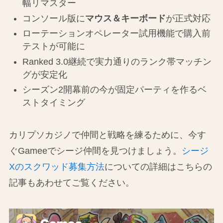
幅リマスター
コンソール版に
マウス＆キーボード
が正式対応
ローテーションオペレーター試用機能で購入前
テストが可能に
Ranked 3.0継続で実力通りのランク帯マッチン
グが安定化
シーズン2開幕前の今が固定パーティを作るベ
ストタイミング
カリプソカジノで仲間と戦略を練るために、今す
ぐGameeでシージ仲間を見つけましょう。
シージ
Xのスクワッド募集方法
についての詳細はこちらの
記事もあわせてご覧ください。