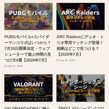
PUBGモバイル×スパイダ
ARC Raidersにデュオ・ト
ーマンコラボはいつから？
リオ専用マッチング登場！
7月30日開幕決定・ウェブ
相棒はどこで見つける？
シューターで遊ぶ仲間の見
【2026年7月】
つけ方4選【2026年7月】
July 23, 2026
July 24, 2026
VALORANTがOBSに映ら
【R6S】Y11シーズン2.2で