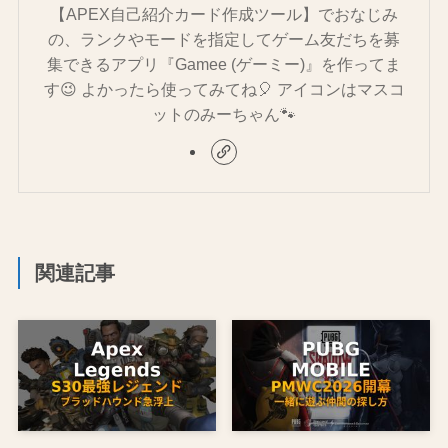
【APEX自己紹介カード作成ツール】でおなじみ
の、ランクやモードを指定してゲーム友だちを募
集できるアプリ『Gamee (ゲーミー)』を作ってま
す😉 よかったら使ってみてね🎈 アイコンはマスコ
ットのみーちゃん🐾
関連記事