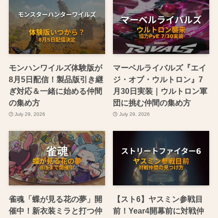
モンハンワイルズ体験版が
マーベルライバルズ『エイ
8月5日配信！製品版引き継
ジ・オブ・ウルトロン』7
ぎ対応＆一緒に始める仲間
月30日実装｜ウルトロン軍
の集め方
団に挑む仲間の集め方
July 29, 2026
July 29, 2026
雀魂「蝶が見る花の夢」開
【スト6】ヤスミン参戦目
催中！新衣装ミラと打つ仲
前！Year4開幕前に対戦仲