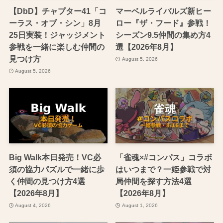
【DbD】チャプター41「コ
マーベルライバルズ新ヒー
ーラス・オブ・シン」8月
ロー『ザ・フード』参戦！
25日実装！ジャッジメント
シーズン9.5仲間の集め方4
参戦を一緒に楽しむ仲間の
選【2026年8月】
見つけ方
August 5, 2026
August 5, 2026
Big Walk本日発売！VC必
「雀魂×#コンパス」コラボ
須の協力パズルで一緒に歩
はいつまで？一姫参戦で対
く仲間の見つけ方4選
局仲間を探す方法4選
【2026年8月】
【2026年8月】
August 4, 2026
August 1, 2026