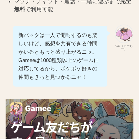
マッチ・チャット・通話・一緒に遊ぶまで
完全
無料
で利用可能
新パックは一人で開封するのも楽
しいけど、感想を共有できる仲間
GG（じーじ
ー）
がいるともっと盛り上がるニャ。
Gameeは1000種類以上のゲームに
対応してるから、ポケポケ好きの
仲間もきっと見つかるニャ！