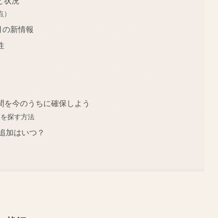
と状況
点）
月の新情報
性
間を今のうちに確保しよう
間を探す方法
追加はいつ？