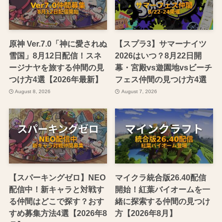
原神 Ver.7.0「神に愛されぬ
【スプラ3】サマーナイツ
雪国」8月12日配信！スネ
2026はいつ？8月22日開
ージナヤを旅する仲間の見
幕・宮殿vs遊園地vsビーチ
つけ方4選【2026年最新】
フェス仲間の見つけ方4選
August 8, 2026
August 7, 2026
【スパーキングゼロ】NEO
マイクラ統合版26.40配信
配信中！新キャラと対戦す
開始！紅葉バイオームを一
る仲間はどこで探す？おす
緒に探索する仲間の見つけ
すめ募集方法4選【2026年8
方【2026年8月】