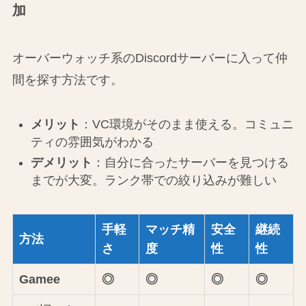
加
オーバーウォッチ系のDiscordサーバーに入って仲
間を探す方法です。
メリット
：VC環境がそのまま使える。コミュニ
ティの雰囲気がわかる
デメリット
：自分に合ったサーバーを見つける
までが大変。ランク帯での絞り込みが難しい
手軽
マッチ精
安全
継続
方法
さ
度
性
性
Gamee
◎
◎
◎
◎