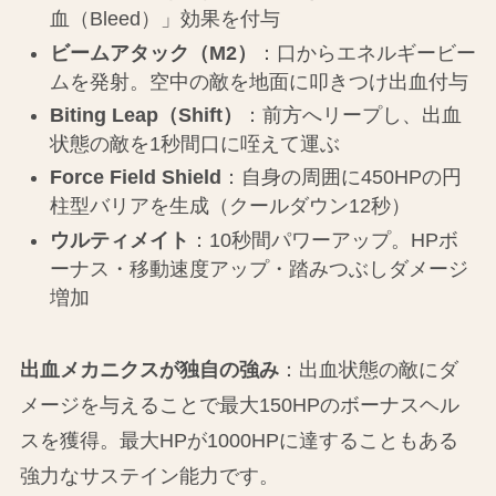
血（Bleed）」効果を付与
ビームアタック（M2）
：口からエネルギービー
ムを発射。空中の敵を地面に叩きつけ出血付与
Biting Leap（Shift）
：前方へリープし、出血
状態の敵を1秒間口に咥えて運ぶ
Force Field Shield
：自身の周囲に450HPの円
柱型バリアを生成（クールダウン12秒）
ウルティメイト
：10秒間パワーアップ。HPボ
ーナス・移動速度アップ・踏みつぶしダメージ
増加
出血メカニクスが独自の強み
：出血状態の敵にダ
メージを与えることで最大150HPのボーナスヘル
スを獲得。最大HPが1000HPに達することもある
強力なサステイン能力です。