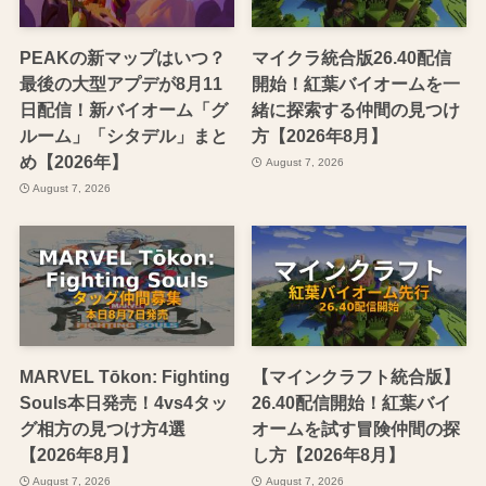
PEAKの新マップはいつ？
マイクラ統合版26.40配信
最後の大型アプデが8月11
開始！紅葉バイオームを一
日配信！新バイオーム「グ
緒に探索する仲間の見つけ
ルーム」「シタデル」まと
方【2026年8月】
め【2026年】
August 7, 2026
August 7, 2026
MARVEL Tōkon: Fighting
【マインクラフト統合版】
Souls本日発売！4vs4タッ
26.40配信開始！紅葉バイ
グ相方の見つけ方4選
オームを試す冒険仲間の探
【2026年8月】
し方【2026年8月】
August 7, 2026
August 7, 2026