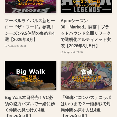
マーベルライバルズ新ヒー
Apexシーズン
ロー『ザ・フード』参戦！
30「Marked」開幕｜ブラ
シーズン9.5仲間の集め方4
ッドハウンド全面リワーク
選【2026年8月】
で透明化アルティメット実
装【2026年8月5日】
August 5, 2026
August 4, 2026
Big Walk本日発売！VC必
「雀魂×#コンパス」コラボ
須の協力パズルで一緒に歩
はいつまで？一姫参戦で対
く仲間の見つけ方4選
局仲間を探す方法4選
【2026年8月】
【2026年8月】