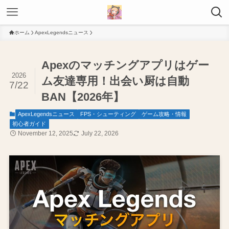
ホーム
ApexLegendsニュース
Apexのマッチングアプリはゲー
2026
ム友達専用！出会い厨は自動
7/22
BAN【2026年】
ApexLegendsニュース
FPS・シューティング
ゲーム攻略・情報
初心者ガイド
November 12, 2025
July 22, 2026