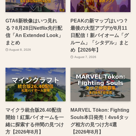
GTA6新映像はいつ見れ
PEAKの新マップはいつ？
る？8月28日Netflix先行配
最後の大型アプデが8月11
信「An Extended Look」
日配信！新バイオーム「グ
まとめ
ルーム」「シタデル」まと
め【2026年】
August 8, 2026
August 7, 2026
マイクラ統合版26.40配信
MARVEL Tōkon: Fighting
開始！紅葉バイオームを一
Souls本日発売！4vs4タッ
緒に探索する仲間の見つけ
グ相方の見つけ方4選
方【2026年8月】
【2026年8月】