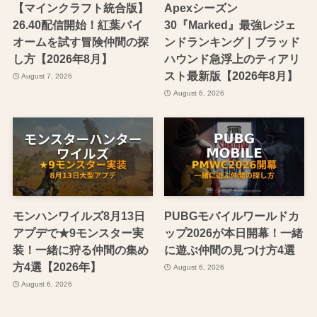
【マインクラフト統合版】
Apexシーズン
26.40配信開始！紅葉バイ
30『Marked』最強レジェ
オームを試す冒険仲間の探
ンドランキング｜ブラッド
し方【2026年8月】
ハウンド急浮上のティアリ
スト最新版【2026年8月】
August 7, 2026
August 6, 2026
モンハンワイルズ8月13日
PUBGモバイルワールドカ
アプデで★9モンスター実
ップ2026が本日開幕！一緒
装！一緒に狩る仲間の集め
に遊ぶ仲間の見つけ方4選
方4選【2026年】
August 6, 2026
August 6, 2026