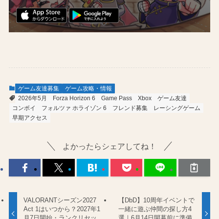
ゲーム友達募集
ゲーム攻略・情報
2026年5月
Forza Horizon 6
Game Pass
Xbox
ゲーム友達
コンボイ
フォルツァ ホライゾン 6
フレンド募集
レーシングゲーム
早期アクセス
よかったらシェアしてね！
VALORANTシーズン2027
【DbD】10周年イベントで
Act 1はいつから？2027年1
一緒に遊ぶ仲間の探し方4
月7日開始・ランクリセッ
選｜6月14日開幕前に準備