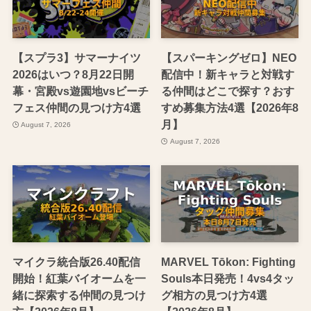
【スプラ3】サマーナイツ
【スパーキングゼロ】NEO
2026はいつ？8月22日開
配信中！新キャラと対戦す
幕・宮殿vs遊園地vsビーチ
る仲間はどこで探す？おす
フェス仲間の見つけ方4選
すめ募集方法4選【2026年8
月】
August 7, 2026
August 7, 2026
マイクラ統合版26.40配信
MARVEL Tōkon: Fighting
開始！紅葉バイオームを一
Souls本日発売！4vs4タッ
緒に探索する仲間の見つけ
グ相方の見つけ方4選