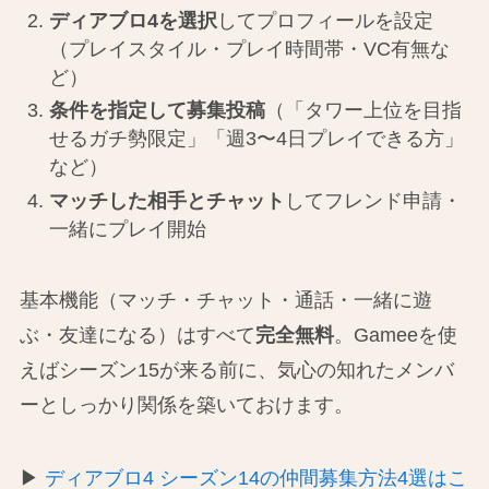
ディアブロ4を選択
してプロフィールを設定
（プレイスタイル・プレイ時間帯・VC有無な
ど）
条件を指定して募集投稿
（「タワー上位を目指
せるガチ勢限定」「週3〜4日プレイできる方」
など）
マッチした相手とチャット
してフレンド申請・
一緒にプレイ開始
基本機能（マッチ・チャット・通話・一緒に遊
ぶ・友達になる）はすべて
完全無料
。Gameeを使
えばシーズン15が来る前に、気心の知れたメンバ
ーとしっかり関係を築いておけます。
▶
ディアブロ4 シーズン14の仲間募集方法4選はこ