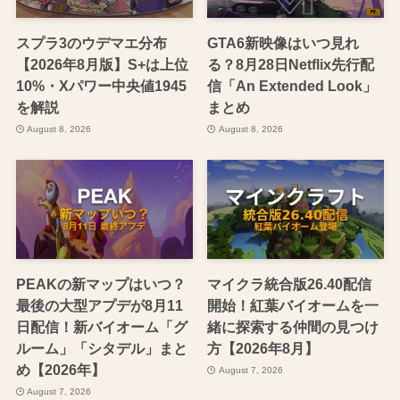
スプラ3のウデマエ分布
GTA6新映像はいつ見れ
【2026年8月版】S+は上位
る？8月28日Netflix先行配
10%・Xパワー中央値1945
信「An Extended Look」
を解説
まとめ
August 8, 2026
August 8, 2026
PEAKの新マップはいつ？
マイクラ統合版26.40配信
最後の大型アプデが8月11
開始！紅葉バイオームを一
日配信！新バイオーム「グ
緒に探索する仲間の見つけ
ルーム」「シタデル」まと
方【2026年8月】
め【2026年】
August 7, 2026
August 7, 2026