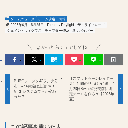
ゲームニュース
ゲーム攻略・情報
2026年6月
6月25日
Dead by Daylight
ザ・ライフロード
シェイン・ウィグワス
チャプター40.5
新サバイバー
よかったらシェアしてね！
【スプラトゥーンレイダー
PUBGシーズン42ランク分
ス】仲間の見つけ方4選｜7
布｜Ace到達は上位5%！
月23日Switch2発売前に固
新RPシステムで何が変わ
定チームを作ろう【2026年
った？
夏】
この記事を書いた人