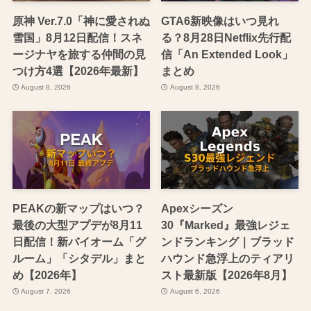
原神 Ver.7.0「神に愛されぬ
GTA6新映像はいつ見れ
雪国」8月12日配信！スネ
る？8月28日Netflix先行配
ージナヤを旅する仲間の見
信「An Extended Look」
つけ方4選【2026年最新】
まとめ
August 8, 2026
August 8, 2026
PEAKの新マップはいつ？
Apexシーズン
最後の大型アプデが8月11
30『Marked』最強レジェ
日配信！新バイオーム「グ
ンドランキング｜ブラッド
ルーム」「シタデル」まと
ハウンド急浮上のティアリ
め【2026年】
スト最新版【2026年8月】
August 7, 2026
August 6, 2026