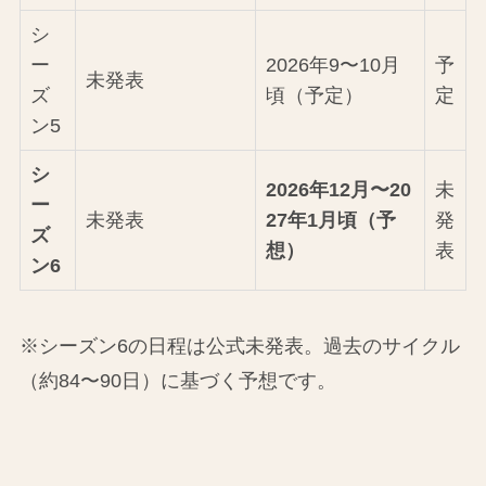
シ
ー
2026年9〜10月
予
未発表
ズ
頃（予定）
定
ン5
シ
2026年12月〜20
未
ー
未発表
27年1月頃（予
発
ズ
想）
表
ン6
※シーズン6の日程は公式未発表。過去のサイクル
（約84〜90日）に基づく予想です。