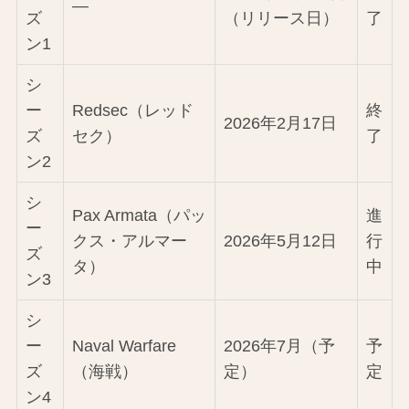
—
ズ
（リリース日）
了
ン1
シ
ー
Redsec（レッド
終
2026年2月17日
ズ
セク）
了
ン2
シ
Pax Armata（パッ
進
ー
クス・アルマー
2026年5月12日
行
ズ
タ）
中
ン3
シ
ー
Naval Warfare
2026年7月（予
予
ズ
（海戦）
定）
定
ン4