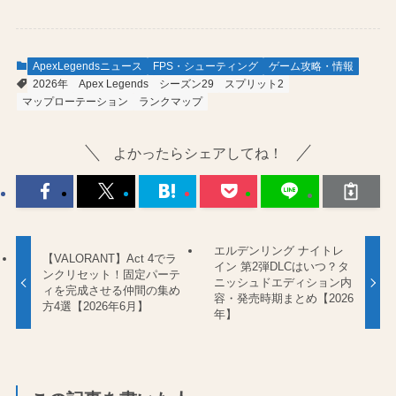
ApexLegendsニュース
FPS・シューティング
ゲーム攻略・情報
2026年
Apex Legends
シーズン29
スプリット2
マップローテーション
ランクマップ
よかったらシェアしてね！
エルデンリング ナイトレ
【VALORANT】Act 4でラ
イン 第2弾DLCはいつ？タ
ンクリセット！固定パーテ
ニッシュドエディション内
ィを完成させる仲間の集め
容・発売時期まとめ【2026
方4選【2026年6月】
年】