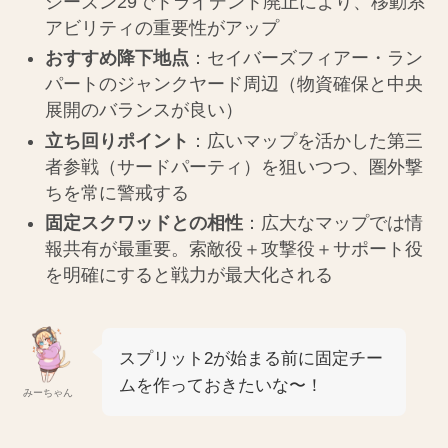
シーズン29でトライデント廃止により、移動系
アビリティの重要性がアップ
おすすめ降下地点
：セイバーズフィアー・ラン
パートのジャンクヤード周辺（物資確保と中央
展開のバランスが良い）
立ち回りポイント
：広いマップを活かした第三
者参戦（サードパーティ）を狙いつつ、圏外撃
ちを常に警戒する
固定スクワッドとの相性
：広大なマップでは情
報共有が最重要。索敵役＋攻撃役＋サポート役
を明確にすると戦力が最大化される
スプリット2が始まる前に固定チー
ムを作っておきたいな〜！
みーちゃん