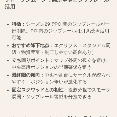
活用
特徴
：シーズン29でPOI間のジップレールが一
部削除。POI内のジップレールは引き続き活用
可能
おすすめ降下地点
：エクリプス・スタジアム周
辺（物資豊富・制圧しやすい高台あり）
立ち回りポイント
：マップ外周の孤立を避け、
中央高所ポジションの早期確保を狙う
最終圏の傾向
：中央〜高台にサークルが絞られ
やすく、ポジション争いが激化する
固定スクワッドとの相性
：役割分担でスモーク
展開・ジップレール警戒を分担できる