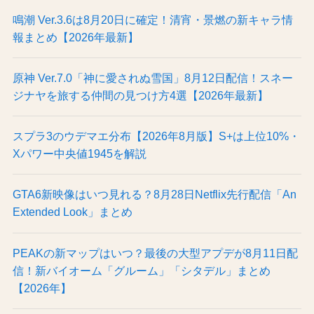
鳴潮 Ver.3.6は8月20日に確定！清宵・景燃の新キャラ情
報まとめ【2026年最新】
原神 Ver.7.0「神に愛されぬ雪国」8月12日配信！スネー
ジナヤを旅する仲間の見つけ方4選【2026年最新】
スプラ3のウデマエ分布【2026年8月版】S+は上位10%・
Xパワー中央値1945を解説
GTA6新映像はいつ見れる？8月28日Netflix先行配信「An
Extended Look」まとめ
PEAKの新マップはいつ？最後の大型アプデが8月11日配
信！新バイオーム「グルーム」「シタデル」まとめ
【2026年】