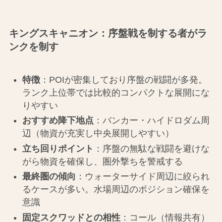
キングスキャニオン：序盤戦を制する者がラ
ンクを制す
特徴
：POIが密集しており序盤の戦闘が多発。
ランク上位帯では比較的コンパクトな展開にな
りやすい
おすすめ降下地点
：バンカー・ハイドロダム周
辺（物資が充実し中央展開しやすい）
立ち回りポイント
：序盤の無駄な戦闘を避けな
がら物資を確保し、圏外撃ちを警戒する
最終圏の傾向
：ウォーターサイド周辺に絞られ
るケースが多い。水場周辺のポジション確保を
意識
固定スクワッドとの相性
：コール（情報共有）