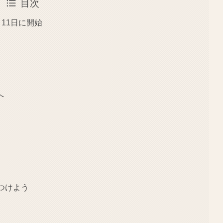
目次
11日に開始
へ
つけよう