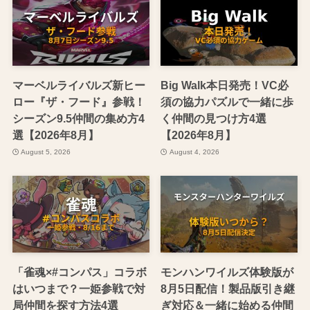
マーベルライバルズ新ヒー
Big Walk本日発売！VC必
ロー『ザ・フード』参戦！
須の協力パズルで一緒に歩
シーズン9.5仲間の集め方4
く仲間の見つけ方4選
選【2026年8月】
【2026年8月】
August 5, 2026
August 4, 2026
「雀魂×#コンパス」コラボ
モンハンワイルズ体験版が
はいつまで？一姫参戦で対
8月5日配信！製品版引き継
局仲間を探す方法4選
ぎ対応＆一緒に始める仲間