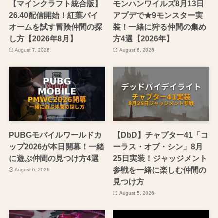
【マインクラフト統合版】
モンハンワイルズ8月13日
26.40配信開始！紅葉バイ
アプデで★9モンスター実
オームを試す冒険仲間の探
装！一緒に狩る仲間の集め
し方【2026年8月】
方4選【2026年】
August 7, 2026
August 6, 2026
PUBGモバイルワールドカ
【DbD】チャプター41「コ
ップ2026が本日開幕！一緒
ーラス・オブ・シン」8月
に遊ぶ仲間の見つけ方4選
25日実装！ジャッジメント
参戦を一緒に楽しむ仲間の
August 6, 2026
見つけ方
August 5, 2026