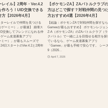
イル】2周年・Ver.4.2
【ポケモンZA】ZAバトルクラブ
作ろう！UID交換できる
方はどこで探す？対戦仲間の見つ
方【2026年4月】
方おすすめ4選【2026年4月】
スターレイルで仲間を見つける
【結論：ポケモンZAで対戦仲間を探すな
e（ゲーミー）」が最速】 崩壊ス
Gameeが最もおすすめ】 ポケモンレジェ
ID交換してフレンドになれる仲
Z-A（ポケモンZA）のZAバトルクラブ（
、ゲーム友達募集アプリ
クバトル）で一緒に上を目指せる相方を探
ゲーミー）」が最もスムーズで
ているなら、ゲーム友達募集アプリ
月24日スタートのVer.4.2と2周年
「Gamee」が最も手軽で安心です。 シー
9（2026...
April 7, 2026