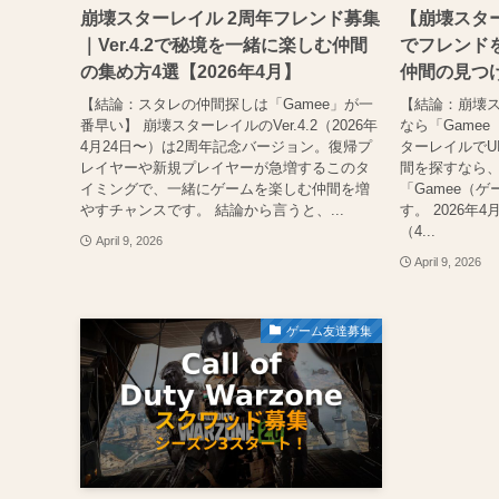
崩壊スターレイル 2周年フレンド募集
【崩壊スターレ
｜Ver.4.2で秘境を一緒に楽しむ仲間
でフレンドを
の集め方4選【2026年4月】
仲間の見つけ
【結論：スタレの仲間探しは「Gamee」が一
【結論：崩壊
番早い】 崩壊スターレイルのVer.4.2（2026年
なら「Game
4月24日〜）は2周年記念バージョン。復帰プ
ターレイルでU
レイヤーや新規プレイヤーが急増するこのタ
間を探すなら
イミングで、一緒にゲームを楽しむ仲間を増
「Gamee（
やすチャンスです。 結論から言うと、...
す。 2026年4
（4...
April 9, 2026
April 9, 2026
ゲーム友達募集