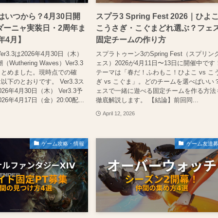
.3はいつから？4月30日開
スプラ3 Spring Fest 2026｜ひよ
ダーニャ実装日・2周年ま
こうさぎ・こぐまどれ選ぶ？フェ
6年4月】
固定チームの作り方
r3.3は2026年4月30日（木）
スプラトゥーン3のSpring Fest（スプリン
uthering Waves）Ver3.3
ェス）2026が4月11日〜13日に開催中です
まとめました。現時点での確
テーマは「春だ！ふわもこ！ひよこ vs こ
下のとおりです。 Ver3.3ス
ぎ vs こぐま」。どのチームを選べばいい
6年4月30日（木） Ver3.3予
ェスで一緒に遊べる固定チームを作る方法
6年4月17日（金）20:00配...
徹底解説します。 【結論】前回同...
April 12, 2026
ゲーム攻略・情報
ゲーム友達