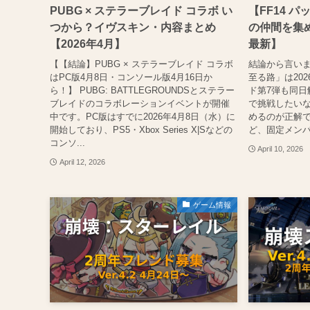
PUBG × ステラーブレイド コラボ い
【FF14 パ
つから？イヴスキン・内容まとめ
の仲間を集め
【2026年4月】
最新】
【【結論】PUBG × ステラーブレイド コラボ
結論から言います
はPC版4月8日・コンソール版4月16日か
至る路」は20
ら！】 PUBG: BATTLEGROUNDSとステラー
ド第7弾も同日
ブレイドのコラボレーションイベントが開催
で挑戦したい
中です。PC版はすでに2026年4月8日（水）に
めるのが正解で
開始しており、PS5・Xbox Series X|Sなどの
ど、固定メンバ
コンソ...
April 10, 2026
April 12, 2026
ゲーム情報