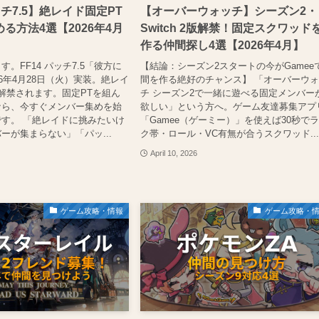
ッチ7.5】絶レイド固定PT
【オーバーウォッチ】シーズン2・
る方法4選【2026年4月
Switch 2版解禁！固定スクワッド
作る仲間探し4選【2026年4月】
。FF14 パッチ7.5「彼方に
【結論：シーズン2スタートの今がGamee
26年4月28日（火）実装。絶レイ
間を作る絶好のチャンス】 「オーバーウ
解禁されます。固定PTを組ん
チ シーズン2で一緒に遊べる固定メンバー
なら、今すぐメンバー集めを始
欲しい」という方へ。ゲーム友達募集アプ
す。 「絶レイドに挑みたいけ
「Gamee（ゲーミー）」を使えば30秒で
ーが集まらない」「パッ...
ク帯・ロール・VC有無が合うスクワッド..
April 10, 2026
ゲーム攻略・情報
ゲーム攻略・