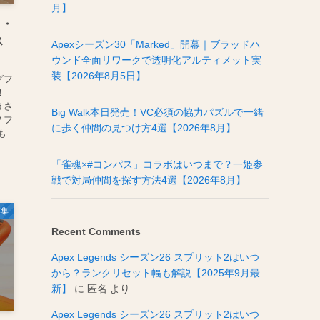
月】
こ・
ス
Apexシーズン30「Marked」開幕｜ブラッドハ
ウンド全面リワークで透明化アルティメット実
装【2026年8月5日】
グフ
！
うさ
Big Walk本日発売！VC必須の協力パズルで一緒
？フ
に歩く仲間の見つけ方4選【2026年8月】
も
「雀魂×#コンパス」コラボはいつまで？一姫参
戦で対局仲間を探す方法4選【2026年8月】
募集
Recent Comments
Apex Legends シーズン26 スプリット2はいつ
から？ランクリセット幅も解説【2025年9月最
新】
に
匿名
より
Apex Legends シーズン26 スプリット2はいつ