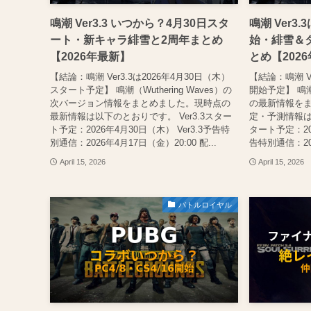
鳴潮 Ver3.3 いつから？4月30日スタ
鳴潮 Ver3
ート・新キャラ緋雪と2周年まとめ
始・緋雪＆
【2026年最新】
とめ【202
【結論：鳴潮 Ver3.3は2026年4月30日（木）
【結論：鳴潮 Ve
スタート予定】 鳴潮（Wuthering Waves）の
開始予定】 鳴潮（W
次バージョン情報をまとめました。現時点の
の最新情報を
最新情報は以下のとおりです。 Ver3.3スター
定・予測情報は以
ト予定：2026年4月30日（木） Ver3.3予告特
タート予定：202
別通信：2026年4月17日（金）20:00 配...
告特別通信：202
April 15, 2026
April 15, 2026
バトルロイヤル