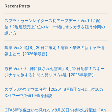
Recent Posts
スプラトゥーンレイダース初アップデートVer.1.1.1配
信！2週連続売上1位の今、一緒にオタカラを狙う仲間の
誘い方
鳴潮 Ver.3.6は8月20日に確定！清宵・景燃の新キャラ情
報まとめ【2026年最新】
原神 Ver.7.0「神に愛されぬ雪国」8月12日配信！スネー
ジナヤを旅する仲間の見つけ方4選【2026年最新】
スプラ3のウデマエ分布【2026年8月版】S+は上位10%・
Xパワー中央値1945を解説
GTA6新映像はいつ見れる？8月28日Netflix先行配信「An