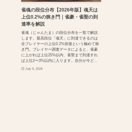
雀魂の段位分布【2026年版】魂天は
上位0.2%の狭き門｜雀豪・雀聖の到
達率を解説
雀魂（じゃんたま）の段位分布を一覧で解説
します。最高段位「魂天」に到達できるのは
全プレイヤーの上位0.2%前後という極めて狭
き門。プレイヤー調査データによると、雀豪
に上がれば上位25%以内、雀聖まで到達すれ
ば上位2〜3%以内に入ります。自分が今ど...
July 9, 2026