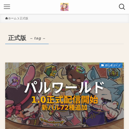
ホーム
正式版
正式版
– tag –
初心者ガイド