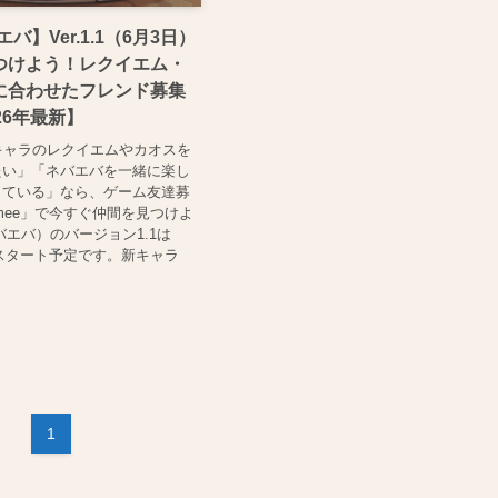
エバ】Ver.1.1（6月3日）
つけよう！レクイエム・
に合わせたフレンド募集
26年最新】
で新キャラのレクイエムやカオスを
たい」「ネバエバを一緒に楽し
している」なら、ゲーム友達募
mee」で今すぐ仲間を見つけよ
バエバ）のバージョン1.1は
3日スタート予定です。新キャラ
1