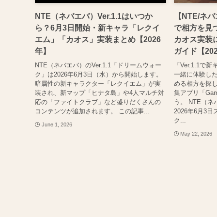
NTE（ネバエバ）Ver.1.1はいつか
【NTE/ネバ
ら？6月3日開始・新キャラ「レクイ
で相方を見
エム」「カオス」実装まとめ【2026
カオス実装
年】
ガイド【20
NTE（ネバエバ）のVer.1.1「ドリームウォー
「Ver.1.1
ク」は2026年6月3日（水）から開始します。
一緒に体験し
暗属性の新キャラクター「レクイエム」が実
める相方を探
装され、新マップ「ヒナタ島」や4人マルチ対
集アプリ「Ga
応の「ファイトクラブ」など盛りだくさんの
う。 NTE（ネ
コンテンツが追加されます。 この記事...
2026年6月
ク...
June 1, 2026
May 22, 2026